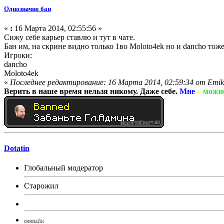
Однозначно бан
«
:
16 Марта 2014, 02:55:56 »
Сижу себе карьер ставлю и тут в чате.
Бан им, на скрине видно только 1во Moloto4ek но и dancho тоже
Игроки:
dancho
Moloto4ek
«
Последнее редактирование: 16 Марта 2014, 02:59:34 от Emik
Верить в наше время нельзя никому. Даже себе.
Мне
–
можн
Dotatin
Глобальный модератор
Старожил
ОФФЛАЙН