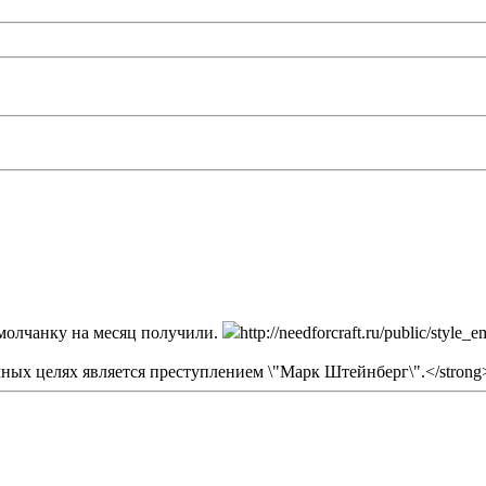
 молчанку на месяц получили.
http://needforcraft.ru/public/styl
ых целях является преступлением \"Марк Штейнберг\".</strong