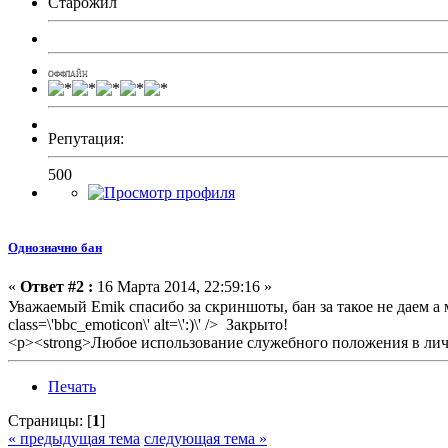
Старожил
ОФФЛАЙН
Репутация:
500
Однозначно бан
«
Ответ #2 :
16 Марта 2014, 22:59:16 »
Уважаемый Emik спасибо за скриншоты, бан за такое не даем а
class=\'bbc_emoticon\' alt=\':)\' /> Закрыто!
<p><strong>Любое использование служебного положения в личн
Печать
Страницы: [
1
]
« предыдущая тема
следующая тема »