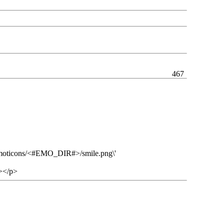
467
e_emoticons/<#EMO_DIR#>/smile.png\'
></p>