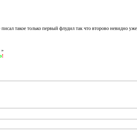
 писал такое только первый флудил так что второво невидно уже 
»
о
!