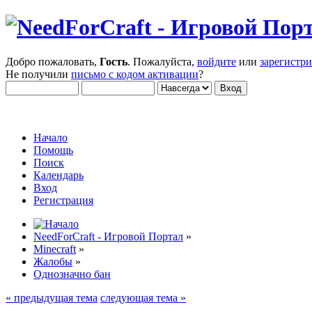
Добро пожаловать,
Гость
. Пожалуйста,
войдите
или
зарегистр
Не получили
письмо с кодом активации
?
Начало
Помощь
Поиск
Календарь
Вход
Регистрация
NeedForCraft - Игровой Портал
»
Minecraft
»
Жалобы
»
Однозначно бан
« предыдущая тема
следующая тема »