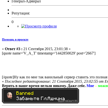
Генерал-Адмирал
Репутация:
0
Помощь в проекте
«
Ответ #3 :
21 Сентября 2015, 23:01:38 »
[quote name='V_A_T' timestamp='1442850029' post='2667']
Вот на счёт Classic есть 2 предложения:
1. Сервер с последней версией майнкрафта;
2. Сервер на тему
"Adventure"(приключение)
[/quote]
Ну как по мне так ванильный сервер ставить это полная 
«
Последнее редактирование: 21 Сентября 2015, 23:02:55 от E
Верить в наше время нельзя никому. Даже себе.
Мне
–
можн