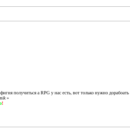
.
фигня получиться а RPG у нас есть, вот только нужно дорабоать 
mik
»
о
!