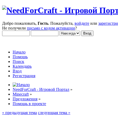
Добро пожаловать,
Гость
. Пожалуйста,
войдите
или
зарегистр
Не получили
письмо с кодом активации
?
Начало
Помощь
Поиск
Календарь
Вход
Регистрация
NeedForCraft - Игровой Портал
»
Minecraft
»
Предложения
»
Помощь в проекте
« предыдущая тема
следующая тема »