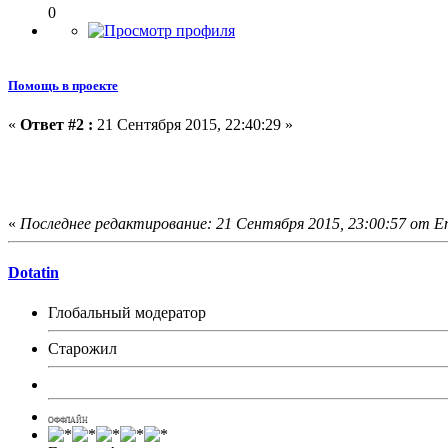
0
Помощь в проекте
«
Ответ #2 :
21 Сентября 2015, 22:40:29 »
Вот на счёт Classic есть 2 предложения:
1. Сервер с последней версией майнкрафта;
2. Сервер на тему
"Adventure"(приключение)
«
Последнее редактирование: 21 Сентября 2015, 23:00:57 от E
Dotatin
Глобальный модератор
Старожил
ОФФЛАЙН