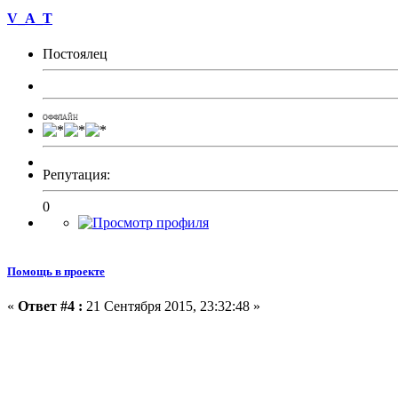
V_A_T
Постоялец
ОФФЛАЙН
Репутация:
0
Помощь в проекте
«
Ответ #4 :
21 Сентября 2015, 23:32:48 »
Как рание писал вот, мой упращенный сп
* Индустриализация:
BuildCraft
IndustrialCraft Experimental