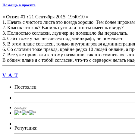
Помощь в проекте
«
Ответ #1 :
21 Сентября 2015, 19:40:10 »
1. Начать с чистого листа это всегда хорошо. Тем более игрока
2. Класик это как? Ваниль суто или что ты имеешь ввиду?
3. Полностью согласен, лаунчер не помешало бы переделать.
4. Сайт тоже у нас не совсем под майнкрафт, не помешает.
5. В этом плане согласен, только внутриигровая администрация
6. Со слотами тоже правда, крайне редко 10 людей онлайн, а п
7. Все уже привыкли к этому названию, так что сомневаюсь что
В общем плане я с тобой согласен, что-то с сервером делать н
V_A_T
Постоялец
ОФФЛАЙН
Репутация: