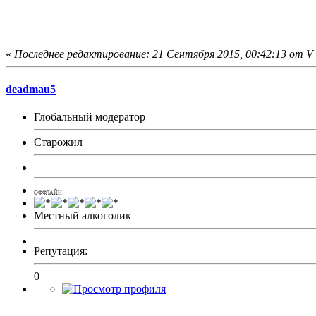
С добрыми намерениями, V_A_T =)
P.S. Пишите и Ваши предложения сюда, вм
«
Последнее редактирование: 21 Сентября 2015, 00:42:13 от 
deadmau5
Глобальный модератор
Старожил
ОФФЛАЙН
Местный алкоголик
Репутация:
0