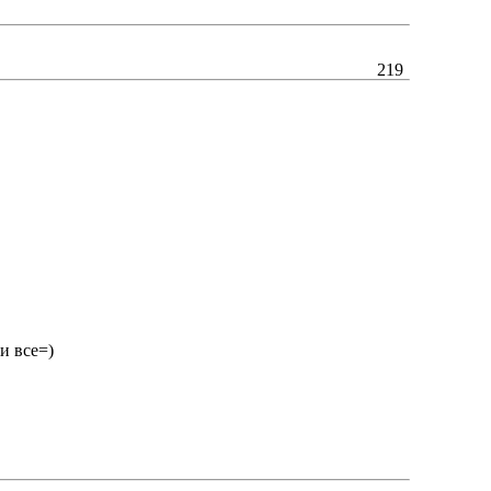
219
и все=)