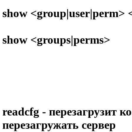
show <group|user|perm>
show <groups|perms>
readcfg - перезагрузит к
перезагружать сервер