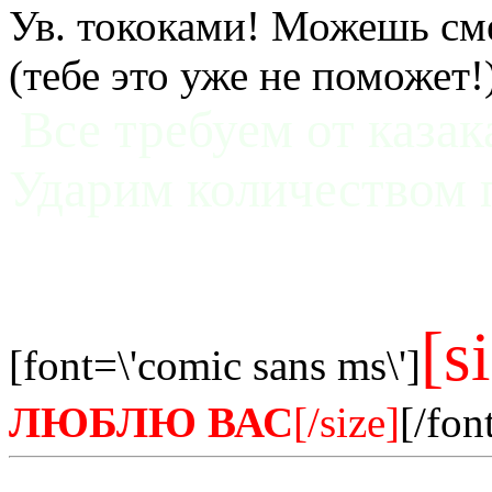
Ув. тококами! Можешь см
(тебе это уже не поможет!
Все требуем от казак
Ударим количество
[s
[font=\'comic sans ms\']
ЛЮБЛЮ ВАС
[/size]
[/fon