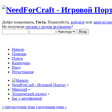
Добро пожаловать,
Гость
. Пожалуйста,
войдите
или
зарегистр
Не получили
письмо с кодом активации
?
Начало
Помощь
Поиск
Календарь
Вход
Регистрация
NeedForCraft - Игровой Портал
»
Minecraft
»
Технический раздел
»
Баг с автофермой
« предыдущая тема
следующая тема »