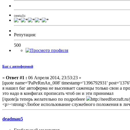
ОФФЛАЙН
Репутация:
500
Баг с автофермой
«
Ответ #1 :
06 Апреля 2014, 23:53:23 »
[quote name='PaPeRmAn_008' timestamp='1396792931' post='1376'
я нашел баг автоферма не высеивает саженцы только свои а пр
это надо в конфигах прописать чтоб он и эти принимал
[/quote]а теперь желательно по подробнее
http://needforcraft.r
<p><strong>Любое использование служебного положения в личн
deadmau5