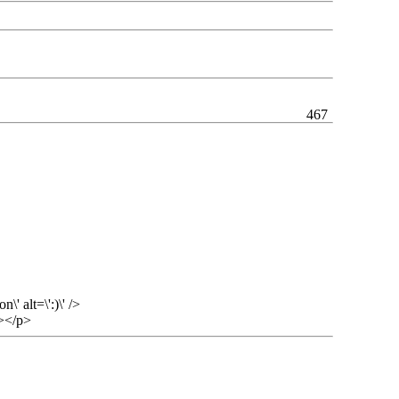
467
' alt=\':)\' />
></p>