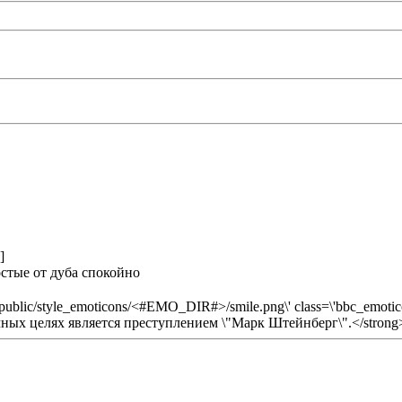
]
остые от дуба спокойно
u/public/style_emoticons/<#EMO_DIR#>/smile.png\' class=\'bbc_emoticon\
ых целях является преступлением \"Марк Штейнберг\".</strong