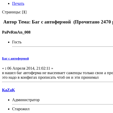
Печать
Страницы: [
1
]
Автор
Тема: Баг с автофермой (Прочитано 2470 
PaPeRmAn_008
Гость
Баг с автофермой
«
:
06 Апреля 2014, 21:02:11 »
я нашел баг автоферма не высеивает саженцы только свои а пр
это надо в конфигах прописать чтоб он и эти принимал
KaZaK
Администратор
Старожил