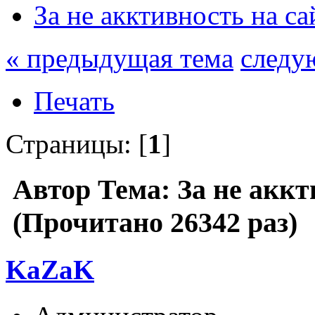
За не акктивность на са
« предыдущая тема
следу
Печать
Страницы: [
1
]
Автор
Тема: За не аккт
(Прочитано 26342 раз)
KaZaK