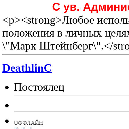
С ув. Админи
<p><strong>Любое исполь
положения в личных целя
\"Марк Штейнберг\".</str
DeathlinC
Постоялец
ОФФЛАЙН