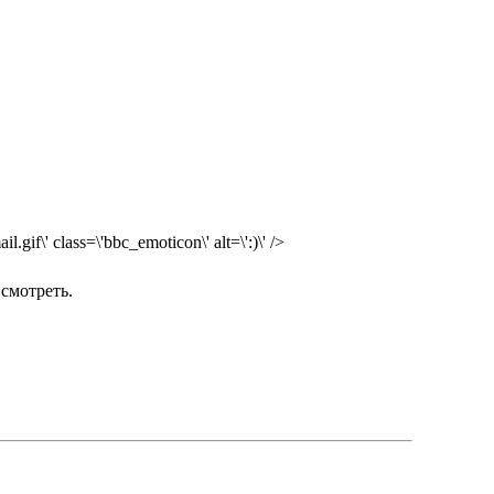
gif\' class=\'bbc_emoticon\' alt=\':)\' />
 смотреть.