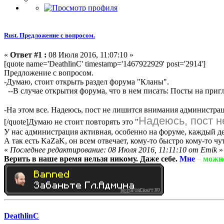
Rust. Предложение с вопросом.
«
Ответ #1 :
08 Июля 2016, 11:07:10 »
[quote name='DeathlinC' timestamp='1467922929' post='2914']
Предложение с вопросом.
-Думаю, стоит открыть раздел форума "Кланы".
--В случае открытия форума, что в нем писать: Посты на пригл
-На этом все. Надеюсь, пост не лишится внимания администр
Надеюсь, пост 
[/quote]
Думаю не стоит повторять это "
У нас администрация активная, особенно на форуме, каждый ден
А так есть KaZaK, он всем отвечает, кому-то быстро кому-то ч
«
Последнее редактирование: 08 Июля 2016, 11:11:10 от Emik
»
Верить в наше время нельзя никому. Даже себе.
Мне
–
можн
DeathlinC