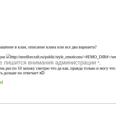
ашение в клан, описание клана или все два варианта?
ации
http://needforcraft.ru/public/style_emoticons/<#EMO_DIR#>/smail.
не лишится внимания администрации
".
ь раз по 10 захожу смотрю что да как, правда только и могу что
уть дольше но отвечает
xD
о
!