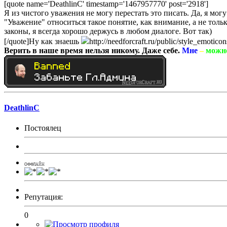
[quote name='DeathlinC' timestamp='1467957770' post='2918']
Я из чистого уважения не могу перестать это писать. Да, я мог
"Уважение" относиться такое понятие, как внимание, а не толь
законы, я
в
сегда
хорошо держусь в любом диалоге. Вот так)
[/quote]Ну как знаешь
http://needforcraft.ru/public/style_emotic
Верить в наше время нельзя никому. Даже себе.
Мне
–
можн
DeathlinC
Постоялец
ОФФЛАЙН
Репутация:
0