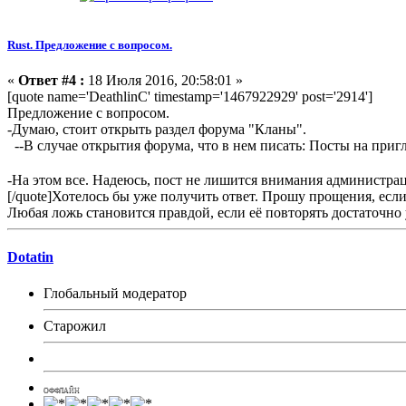
Rust. Предложение с вопросом.
«
Ответ #4 :
18 Июля 2016, 20:58:01 »
[quote name='DeathlinC' timestamp='1467922929' post='2914']
Предложение с вопросом.
-Думаю, стоит открыть раздел форума "Кланы".
--В случае открытия форума, что в нем писать: Посты на пригл
-На этом все. Надеюсь, пост не лишится внимания администр
[/quote]Хотелось бы уже получить ответ. Прошу прощения, есл
Любая ложь становится правдой, если её повторять достаточно 
Dotatin
Глобальный модератор
Старожил
ОФФЛАЙН