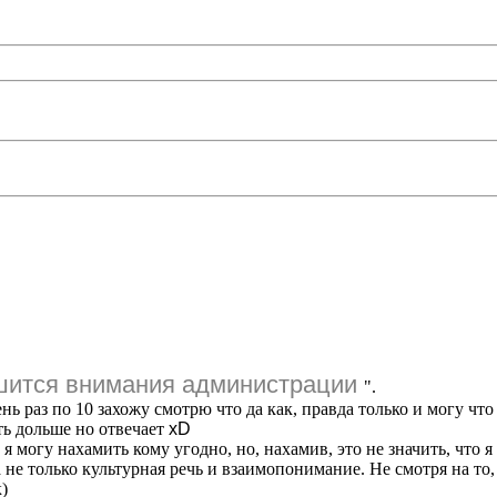
ишится внимания администрации
".
ь раз по 10 захожу смотрю что да как, правда только и могу что
уть дольше но отвечает
xD
а, я могу нахамить кому угодно, но, нахамив, это не значить, что
 не только культурная речь и взаимопонимание. Не смотря на то
)