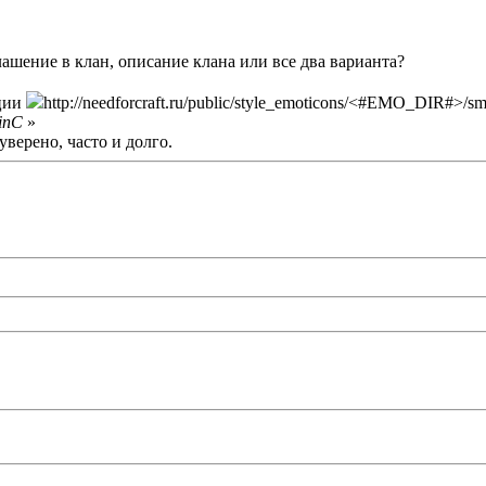
ашение в клан, описание клана или все два варианта?
ации
http://needforcraft.ru/public/style_emoticons/<#EMO_DIR#>/smail.
inC
»
уверено, часто и долго.