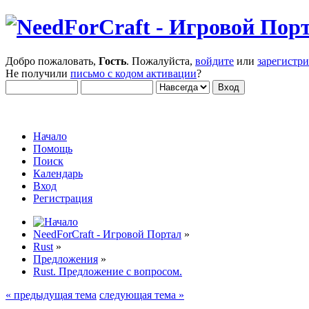
Добро пожаловать,
Гость
. Пожалуйста,
войдите
или
зарегистр
Не получили
письмо с кодом активации
?
Начало
Помощь
Поиск
Календарь
Вход
Регистрация
NeedForCraft - Игровой Портал
»
Rust
»
Предложения
»
Rust. Предложение с вопросом.
« предыдущая тема
следующая тема »