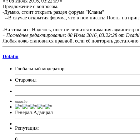
«
:
08 Июля 2016, 03:22:09 »
Предложение с вопросом.
-Думаю, стоит открыть раздел форума "Кланы".
--В случае открытия форума, что в нем писать: Посты на пригл
-На этом все. Надеюсь, пост не лишится внимания администр
«
Последнее редактирование: 08 Июля 2016, 03:22:28 от Deathl
Любая ложь становится правдой, если её повторять достаточно 
Dotatin
Глобальный модератор
Старожил
ОФФЛАЙН
Генерал-Адмирал
Репутация:
0