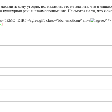
у нахамить кому угодно, но, нахамив, это не значить, что я лиш
ко культурная речь и взаимопонимание. Не смотря на то, что я 
ons/<#EMO_DIR#>/agree.gif\' class=\'bbc_emoticon\' alt=\'
\' />
о
!