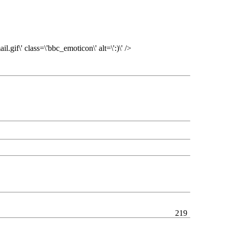
gif\' class=\'bbc_emoticon\' alt=\':)\' />
219