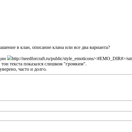
ашение в клан, описание клана или все два варианта?
ации
http://needforcraft.ru/public/style_emoticons/<#EMO_DIR#>/smail.
и тон текста показался слишком "громким".
уверено, часто и долго.