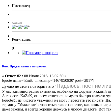
Постоялец
ОФФЛАЙН
Репутация:
0
Rust. Предложение с вопросом.
«
Ответ #2 :
08 Июля 2016, 13:02:50 »
[quote name='Emik' timestamp='1467950830' post='2917']
Надеюсь, пост не л
Думаю не стоит повторять это "
У нас администрация активная, особенно на форуме, каждый ден
А так есть KaZaK, он всем отвечает, кому-то быстро кому-то ч
[/quote]Я из чистого уважения не могу перестать это писать. Д
термину "Уважение" относиться такое понятие, как внимание, а
даже законы, я
в
сегда
хорошо держусь в любом диалоге. Вот так