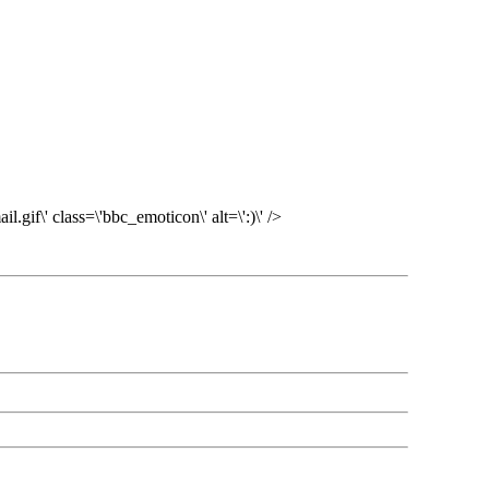
gif\' class=\'bbc_emoticon\' alt=\':)\' />